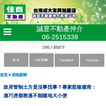
誠昱不動產仲介
06-2515338
首頁
>
房地新聞
政府管制土方是沒事找事？專家怒嗆建商：
連巧虎都教過不能隨地大小便