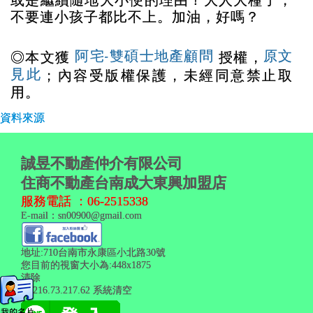
或是繼續隨地大小便的理由！大人大種了，
不要連小孩子都比不上。加油，好嗎？
阿宅-雙碩士地產顧問
原文
◎本文獲
授權，
見此
；內容受版權保護，未經同意禁止取
用。
資料來源
誠昱不動產仲介有限公司
住商不動產台南成大東興加盟店
服務電話 ：
06-2515338
E-mail：
sn00900@gmail.com
地址:710台南市永康區小北路30號
您目前的視窗大小為:448x1875
清除
IP:216.73.217.62
系統清空