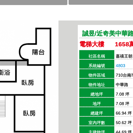
誠昱/近奇美中華路
電梯大樓 1658
社區名稱
嘉禧王朝
系統編號
4803
物件區域
710台
物件地址
中華路
總地坪
7.08 坪
地坪
7.08 坪
總建坪
66.94 坪
室內坪數
50.62 坪
主建物坪
44.69 坪