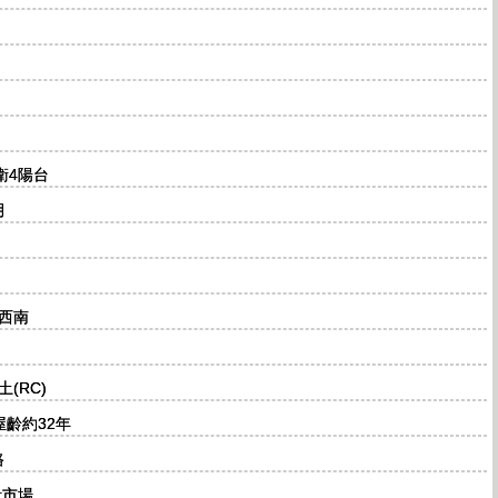
衛4陽台
月
西南
(RC)
 屋齡約32年
路
青市場