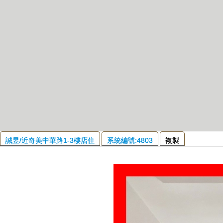
誠昱/近奇美中華路1-3樓店住
系統編號:4803
複製