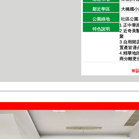
鄰近學區
大橋國小
公園綠地
社區公園
1.正中
特色說明
2.近奇
聚
3.自用
置產皆適
4.精華地
商分離更
※