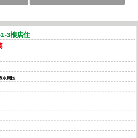
1-3樓店住
萬
南市永康區