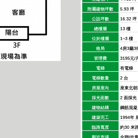
附屬建物坪數
5.93 坪
公設坪數
16.32 坪
總樓層
13 樓
位於樓層
1~3 樓
格局
4房3廳3
管理費
3195元/
電梯
有電梯
電梯數量
2 台
房屋座向
座東北朝
採光面數
2 面採光
建物結構
鋼筋混凝土
建築完工
1994年
臨路寬度
約30 米
鄰近市場
全聯|尚