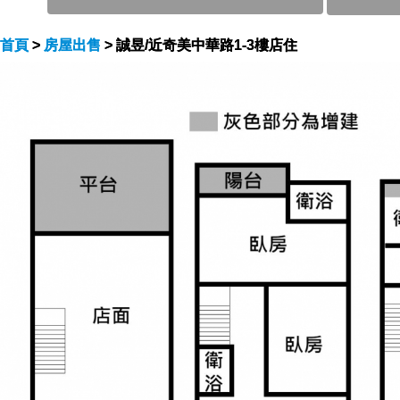
首頁
>
房屋出售
> 誠昱/近奇美中華路1-3樓店住