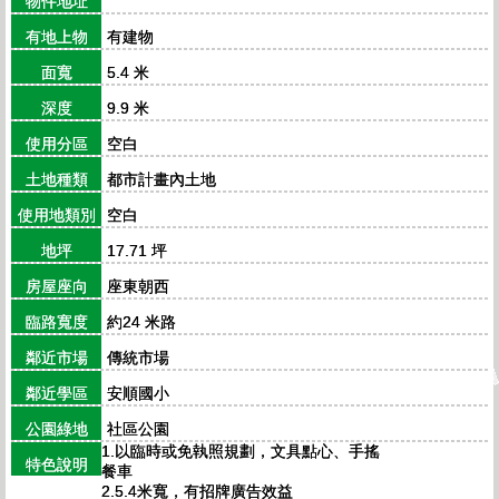
物件地址
有地上物
有建物
面寬
5.4 米
深度
9.9 米
使用分區
空白
土地種類
都市計畫內土地
使用地類別
空白
地坪
17.71 坪
房屋座向
座東朝西
臨路寬度
約24 米路
鄰近市場
傳統市場
鄰近學區
安順國小
公園綠地
社區公園
1.以臨時或免執照規劃，文具點心、手搖
特色說明
餐車
2.5.4米寬，有招牌廣告效益