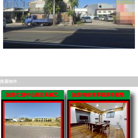
推薦物件...
誠昱/仁德中山路近高鐵乙.
誠昱/南紡東寧裝潢孝親雙.