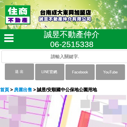
誠昱不動產仲介
06-2515338
首頁
>
房屋出售
> 誠昱/安順國中公保地公園用地