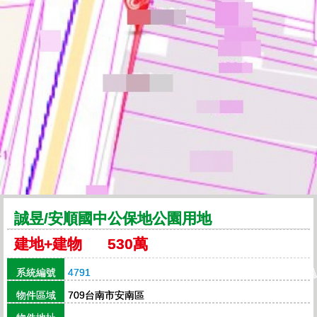
誠昱/安順國中公保地公園用地
建地+建物 530萬
系統編號
4791
物件區域
709台南市安南區