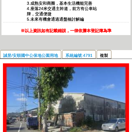
3.成熟安和商圈，基本生活機能完善
4.座落24米交通主幹道，前方有公車站
牌，交通便捷
5.未來有機會通過通盤檢討解編
※以上資訊如有記載錯誤，一律依謄本登記簿為準
誠昱/安順國中公保地公園用地
系統編號:4791
複製