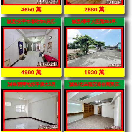
4650 萬
2680 萬
誠昱/安平市場吃市6房店.
誠昱/學甲大面寬354坪.
4980 萬
1930 萬
誠昱/精華地段平價大3房
誠昱/北區臨安路住商美店.