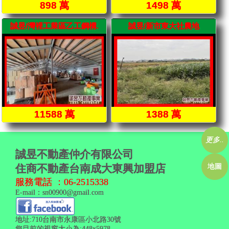
898 萬
1498 萬
誠昱/灣裡工業區乙工鋼構.
誠昱/新市東大社農地
11588 萬
1388 萬
更多..
誠昱不動產仲介有限公司
地圖
住商不動產台南成大東興加盟店
服務電話 ：
06-2515338
E-mail：
sn00900@gmail.com
地址:710台南市永康區小北路30號
您目前的視窗大小為:448x5978