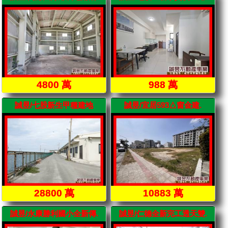
4800 萬
988 萬
誠昱/七股新生甲種建地
誠昱/宜居593△窗金建.
28800 萬
10883 萬
誠昱/永康勝利國小全新傳.
誠昱/仁德全新完工透天雙.