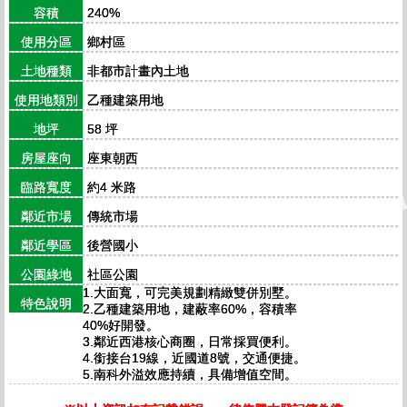
容積
240%
使用分區
鄉村區
土地種類
非都市計畫內土地
使用地類別
乙種建築用地
地坪
58 坪
房屋座向
座東朝西
臨路寬度
約4 米路
鄰近市場
傳統市場
鄰近學區
後營國小
公園綠地
社區公園
1.大面寬，可完美規劃精緻雙併別墅。
特色說明
2.乙種建築用地，建蔽率60%，容積率
40%好開發。
3.鄰近西港核心商圈，日常採買便利。
4.銜接台19線，近國道8號，交通便捷。
5.南科外溢效應持續，具備增值空間。