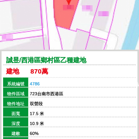
誠昱/西港區鄉村區乙種建地
建地 870萬
系統編號
4786
物件區域
723台南市西港區
物件地址
双營段
面寬
17.5 米
深度
10.9 米
建敝
60%