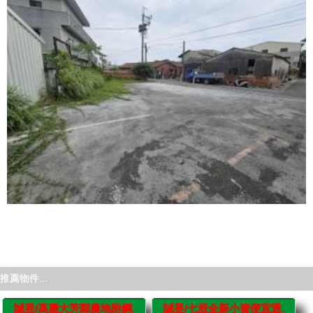
推薦物件...
誠昱/高應大芳鄰農地附鋼.
誠昱/七股全新小資便宜透.