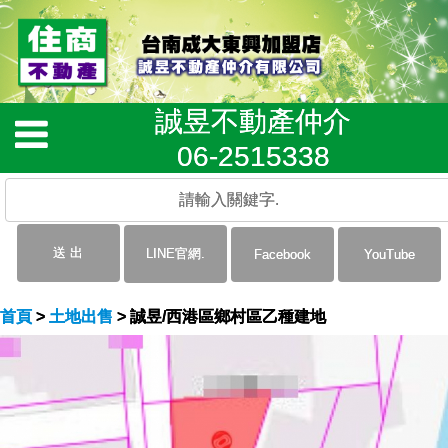
誠昱不動產仲介
06-2515338
首頁
>
土地出售
> 誠昱/西港區鄉村區乙種建地