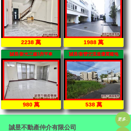
2238 萬
1988 萬
誠昱/新光三越3房平車
誠昱/新營交流道優質建地
980 萬
538 萬
更多..
誠昱不動產仲介有限公司