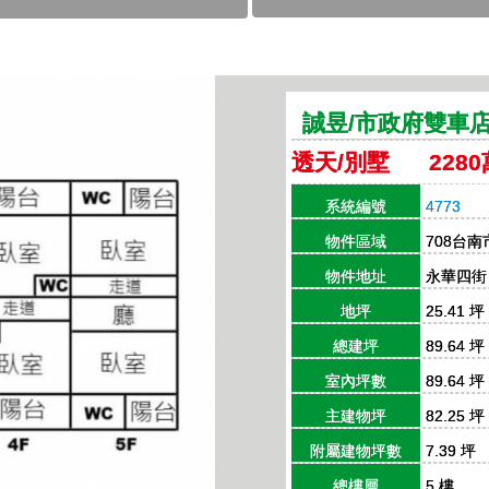
誠昱/市政府雙車
透天/別墅 2280
系統編號
4773
物件區域
708台
物件地址
永華四街
地坪
25.41 坪
總建坪
89.64 坪
室內坪數
89.64 坪
主建物坪
82.25 坪
附屬建物坪數
7.39 坪
總樓層
5 樓