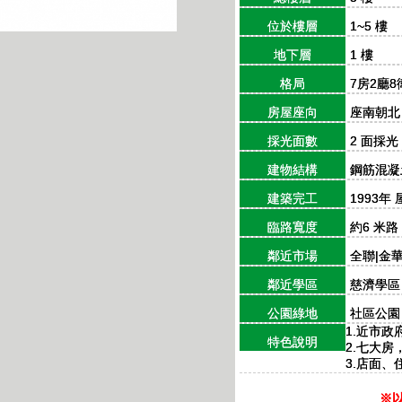
位於樓層
1~5 樓
地下層
1 樓
格局
7房2廳8
房屋座向
座南朝北
採光面數
2 面採光
建物結構
鋼筋混凝土
建築完工
1993年
臨路寬度
約6 米路
鄰近市場
全聯|金
鄰近學區
慈濟學區
公園綠地
社區公園
1.近市
特色說明
2.七大
3.店面
※