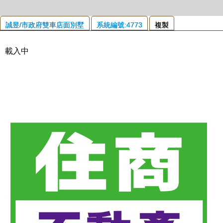
誠昱/市政府雙車店面別墅
系統編號:4773
複製