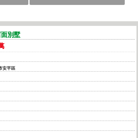
店面別墅
萬
南市安平區