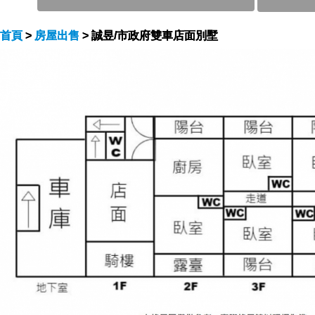
首頁
>
房屋出售
> 誠昱/市政府雙車店面別墅