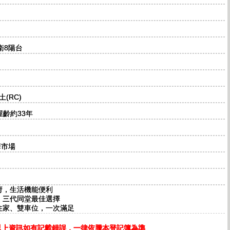
衛8陽台
(RC)
 屋齡約33年
華市場
政府，生活機能便利
房，三代同堂最佳選擇
、住家、雙車位，一次滿足
以上資訊如有記載錯誤，一律依謄本登記簿為準